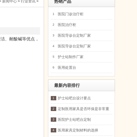
>
新闻中心
>
行业资讯
>
热销产品
医院门诊治疗柜
1
医院治疗柜
2
医院导诊台定制厂家
3
清洁、耐酸碱等优点，
医院导诊台定制厂家
4
护士站制作厂家
5
医用处置台
6
最新内容排行
护士站吧台设计要点
1
定制医用家具是否环保是非常重
2
要的一点
医院护士站吧台定制
3
医用家具定制材料的选择
4