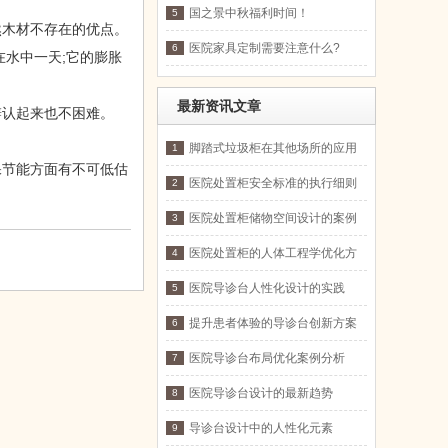
国之景中秋福利时间！
5
木材不存在的优点。
医院家具定制需要注意什么?
6
水中一天;它的膨胀
最新资讯文章
辨认起来也不困难。
脚踏式垃圾柜在其他场所的应用
1
节能方面有不可低估
医院处置柜安全标准的执行细则
2
医院处置柜储物空间设计的案例
3
分析
医院处置柜的人体工程学优化方
4
案
医院导诊台人性化设计的实践
5
提升患者体验的导诊台创新方案
6
医院导诊台布局优化案例分析
7
医院导诊台设计的最新趋势
8
导诊台设计中的人性化元素
9