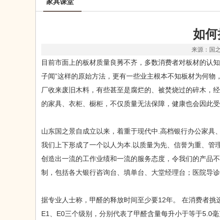
家具课堂
如何
来源：国之景
目前市面上的板材质量良莠不齐，多数消费者对板材的认知
子闻”这样的原始方法，更有一些业主根本不知板材为何物
厂收来废旧木料，有些甚至是腐烂的、被焚烧过的碎木，经
的家具、衣柜、橱柜，不仅质量无法保障，健康也会因此受
山东国之景自成立以来，着重于现代中.高档银行办公家具
我们上下形成了一个以人为本.以质量为先、信誉为重、管
创造出一流的工作业绩和一流的服务态度，令我们的产品不
制，包括各大银行咨询台、填单台、大堂经理台；医院导诊
据专业人士称，甲醛的释放时间至少要12年。 在消费者
E1、E0三个级别，分别代表了甲醛含量每升小于等于5.0毫