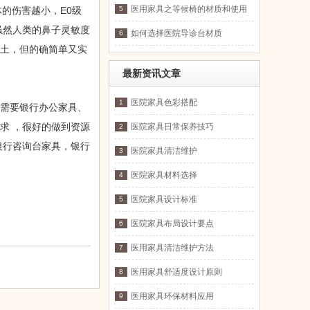
医用家具之等候椅的材质和使用
的伤害越小，E0级
5
虽然人类的鼻子灵敏度
如何选择医院导诊台材质
6
老土，但的确简单又实
最新资讯文章
医院家具色彩搭配
1
个需要银行办公家具、
求 ，很好的做到资源
医院家具日常保养技巧
2
银行咨询台家具，银行
医院家具清洁维护
3
医院家具材料选择
4
医院家具设计标准
5
医院家具布局设计要点
6
医用家具清洁维护方法
7
医用家具舒适度设计原则
8
医用家具环保材料应用
9