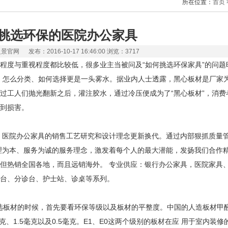
所在位置：
首页
挑选环保的医院办公家具
官网 发布：2016-10-17 16:46:00 浏览：3717
程度与重视程度都比较低，很多业主当被问及“如何挑选环保家具”的问题
，怎么分类、如何选择更是一头雾水。据业内人士透露，黑心板材是厂家
过工人们抛光翻新之后，灌注胶水，通过冷压便成为了“黑心板材”，消费
到损害。
、医院办公家具的销售工艺研究和设计理念更新换代。通过内部狠抓质量
理为本、服务为诚的服务理念，激发着每个人的最大潜能，发扬我们合作精
但热销全国各地，而且远销海外。 专业供应：银行办公家具，医院家具
台、分诊台、护士站、诊桌等系列。
挑选板材的时候，首先要看环保等级以及板材的平整度。中国的人造板材甲醛
克、1.5毫克以及0.5毫克。E1、E0这两个级别的板材在应 用于室内装