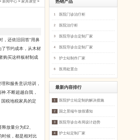
>
新闻中心
>
家具课堂
>
热销产品
医院门诊治疗柜
1
医院治疗柜
2
医院导诊台定制厂家
3
时，还依旧回答“用鼻
医院导诊台定制厂家
4
为了节约成本，从木材
者购买这样板材制成
护士站制作厂家
5
医用处置台
6
管理和服务意识培训，
最新内容排行
神.不断超越自我，
医院护士站定制的解决措施
、国税地税家具的定
1
国之景端午放假通知
2
医院导诊台布局设计趋势
3
释放量分为E2、
护士站定制厂家
4
修的时候，都是相对比